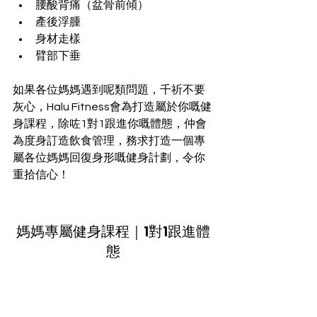
腰酸背痛（盆骨前傾）
產後浮腫
身材走樣
臂部下垂
如果各位媽媽遇到呢類問題，千祈不要
灰心，Halu Fitness會為打造屬於你嘅健
身課程，除咗1對1跟進你嘅體態，仲會
為度身訂造飲食管理，務求打造一個專
屬各位媽媽回復身形嘅健身計劃，令你
重拾信心！
媽媽專屬健身課程｜1對1跟進體
態