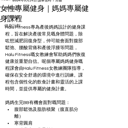
2024年9月24日
讀畢需時 1 分鐘
女性專屬健身｜媽媽專屬健
健康資訊
身課程
健身減肥
健身計劃
Halu Fitness專為產後媽媽設計的健身課
程，旨在解決產後常見嘅身體問題，除
咗想減肥回復身型，仲可能會面對腹部
鬆弛、腰酸背痛和產後浮腫等問題，
Halu Fitness嘅女教練會幫助媽媽們恢復
健康並重塑自信。呢個專屬媽媽健身嘅
程課會由Halu Fitness女教練團隊指導，
確保在安全舒適的環境中進行訓練。課
程包含個性化的飲食計畫和靈活的上課
時間，並提供專屬的健身計畫。
媽媽生完BB有機會面對嘅問題：
腹部鬆弛及脂肪積聚（腹直肌分
離）
寒背圓肩