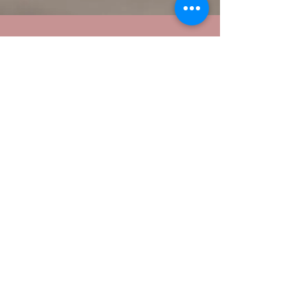
地址：
上環健身室
上環文咸東街文咸中心3樓全層
荔枝角健身室
長沙灣道650號船舶大廈10樓03室
旺角健身室
旺角彌敦道703號金鑽璽9樓全層
觀塘健身室
觀塘電信一代廣場35樓C
室
OPENING HOURS
開放時間：
早上九時到晚上十時｜只做預約