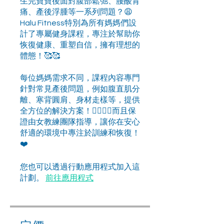
生完寶寶後面對腹部鬆弛、腰酸背
痛、產後浮腫等一系列問題？😩
Halu Fitness特別為所有媽媽們設
計了專屬健身課程，專注於幫助你
恢復健康、重塑自信，擁有理想的
體態！🥰🥰
每位媽媽需求不同，課程內容專門
針對常見產後問題，例如腹直肌分
離、寒背圓肩、身材走樣等，提供
全方位的解決方案！👍🏻👍🏻而且保
證由女教練團隊指導，讓你在安心
舒適的環境中專注於訓練和恢復！
❤️
您也可以透過行動應用程式加入這
計劃。
前往應用程式