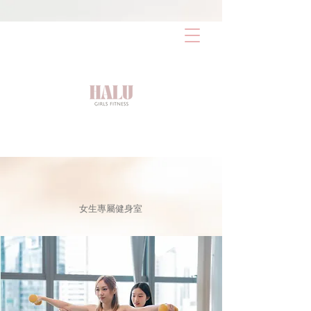
AW-17486387603
女生專屬健身室