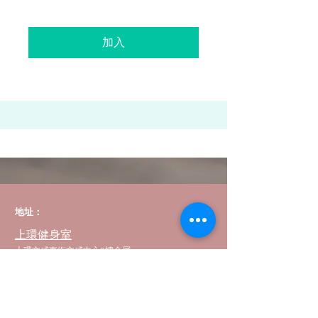
加入
地址：
上環健身室
上環文咸東街文咸中心3樓全層
荔枝角健身室
長沙灣道650號船舶大廈10樓03室