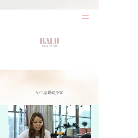
AW-17486387603
女生專屬健身室