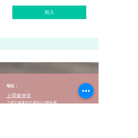
加入
地址：
上環健身室
上環文咸東街文咸中心3樓全層
荔枝角健身室
長沙灣道650號船舶大廈10樓03室