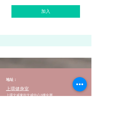
加入
地址：
上環健身室
上環文咸東街文咸中心3樓全層
荔枝角健身室
長沙灣道650號船舶大廈10樓03室