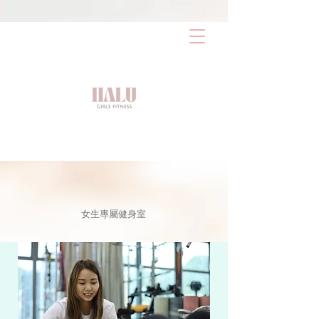
AW-17486387603
女生專屬健身室