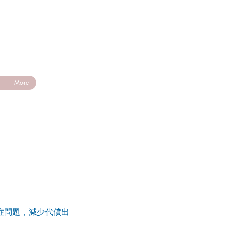
登入
More
）
症問題，減少代償出