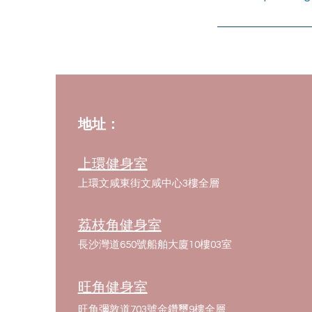
地址：
上環健身室
上環文咸東街文咸中心3樓全層
荔枝角健身室
長沙灣道650號船舶大廈10樓03室
旺角健身室
旺角彌敦道703號金鑽璽9樓全層