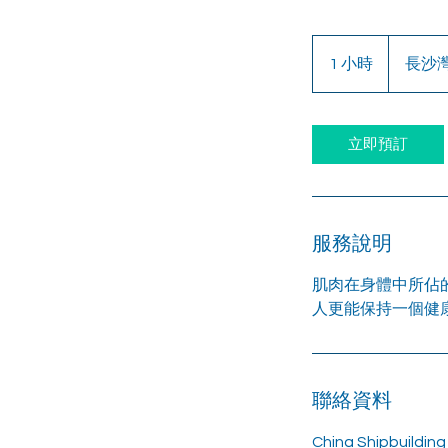
1 小時
1
長沙灣
小
立即預訂
服務說明
肌肉在身體中所佔
人更能保持一個健
聯絡資料
China Shipbuildi