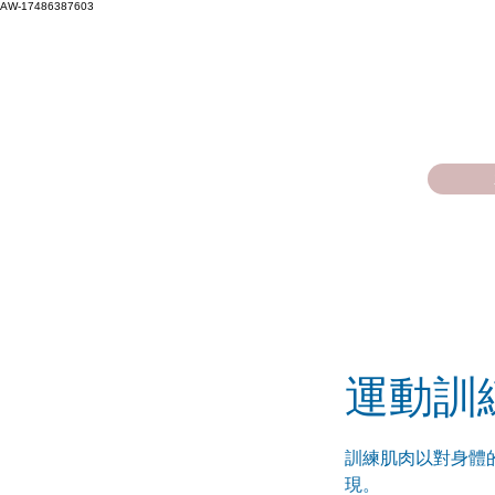
AW-17486387603
運動訓練（
訓練肌肉以對身體
現。